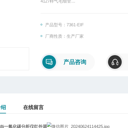
4127样气毛细管
9212-PK毛细管座O型圈
109604-00鉬芯加热器
101009-00钼转化炉组件
产品型号：7361-EIF
9269-EIF鉬芯
厂商性质：生产厂家
9973臭氧发生器
101419-00臭氧高压包
100536-00测量接口板
9367光电倍增管
产品咨询
100856-00温控板
101020-00冷堆
介绍
在线留言
8i一氧
化碳分析仪红外源