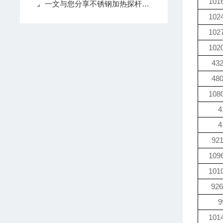
101
一文与您分享不锈钢加热探杆的常见故障相应解决方法
102
102
102
43
48
108
4
4
92
109
101
926
9
101