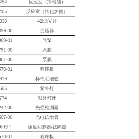
454
反应室（冷堆侧）
455
反应室（转化炉侧）
338
42i滤光片
399-00
变压器
900-01
气泵
751-00
泵膜
901-00
泵膜
570-01
程序板
919
样气毛细管
666
紫外灯
774
紫外灯座
242-00
光强检测器
507-00
光电倍增管
6-EIF
碳氢切割器/祛除器
570-07
程序板