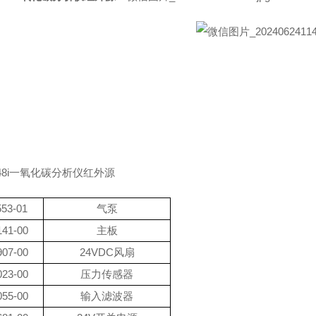
8i一氧
化碳分析仪红外源
553-01
气泵
141-00
主板
907-00
24VDC风扇
023-00
压力传感器
055-00
输入滤波器