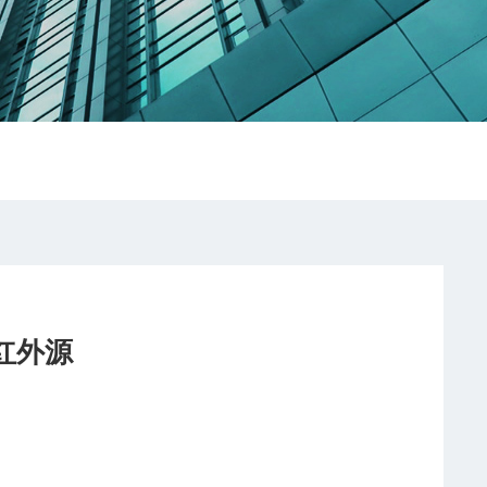
源
红外源