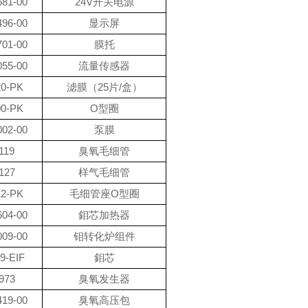
681-00
24V开关电源
496-00
显示屏
701-00
膜托
055-00
流量传感器
20-PK
滤膜（25片/盒）
00-PK
O型圈
002-00
泵膜
119
臭氧毛细管
127
样气毛细管
12-PK
毛细管座O型圈
604-00
鉬芯加热器
009-00
钼转化炉组件
9-EIF
鉬芯
973
臭氧发生器
419-00
臭氧高压包