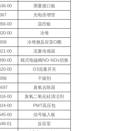
536-00
测量接口板
367
光电倍增管
856-00
温控板
020-00
冷堆
808
冷堆侧反应室O圈
021-00
流量传感器
390-00
模式电磁阀NO-NOx切换
620-00
O3流量开关
998
干燥剂
4697
臭氧去除器
016-00
臭氧二氧化硅清洁剂
024-00
PMT高压包
545-00
信号输入板
648-01
反应室