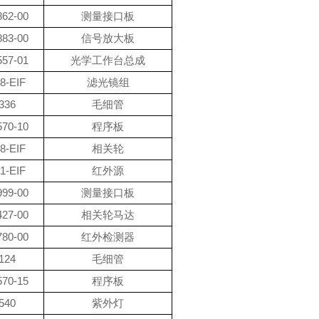
862-00
测量接口板
883-00
信号放大板
557-01
光学工作台总成
8-EIF
滤光镜组
336
毛细管
570-10
程序板
8-EIF
相关轮
1-EIF
红外源
999-00
测量接口板
427-00
相关轮马达
780-00
红外检测器
124
毛细管
570-15
程序板
540
紫外灯