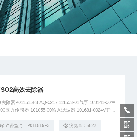
/SO2高效去除器
 111553-01气泵 109141-00主
23-00压力传感器 101055-00输入滤波器 101681-0024V开关
00膜托 102055-00流量传感器 4320-PK滤膜（25片/盒）
产品型号：P011515F3
浏览量：5822