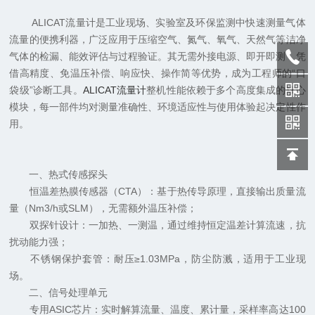
ALICAT流量计是工业现场、实验室及环保监测中快速测量气体
流量的便携利器，广泛应用于压缩空气、氮气、氧气、天然气等洁净
气体的检漏、能效评估与过程验证。其无需外接电源、即开即测，凭
借高精度、免温压补偿、响应快、操作简等优势，成为工程师的“口
袋级”诊断工具。
ALICAT流量计
整机性能依赖于多个高度集成的核心
模块，每一部件均对测量准确性、环境适应性与使用体验起决定性作
用。
一、热式传感探头
恒温差热膜传感器（CTA）：基于热传导原理，直接输出质量流
量（Nm3/h或SLM），无需额外温压补偿；
双探针设计：一加热、一测温，通过维持恒定温差计算流速，抗
扰动能力强；
不锈钢保护套管：耐压≥1.03MPa，防尘防溅，适用于工业现
场。
二、信号处理单元
专用ASIC芯片：实时解算流量、温度、累计量，采样率高达100