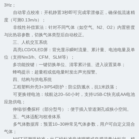
3Hz；
自动零点校准：开机静置3秒即可完成零漂修正，确保低流速精
度（可测0.13m/s）；
非线性补偿算法：针对不同气体（如空气、N2、O2）内置密度
与比热容参数，切换气体类型后自动校正。
三、人机交互系统
高亮LCD/OLED屏：背光显示瞬时流量、累计量、电池电量及单
位（支持Nm3/h、CFM、SLM等）；
多功能按键：一键切换单位、清零累计值、进入设置菜单；
蜂鸣提示：超量程或低电量时发出声光报警。
四、结构与供电系统
工程塑料外壳3+3IP54防护：防尘防溅水，抗1米跌落；
可更换锂电池：续航达20–50小时，支持USB-C快充或AA电池
应急供电；
伸缩/折叠探杆（部分型号）：便于插入管道测孔或狭小空间。
五、气体适配与校准体系
多气体数据库：预置10–30种常见气体参数，用户可自定义混合
气体；