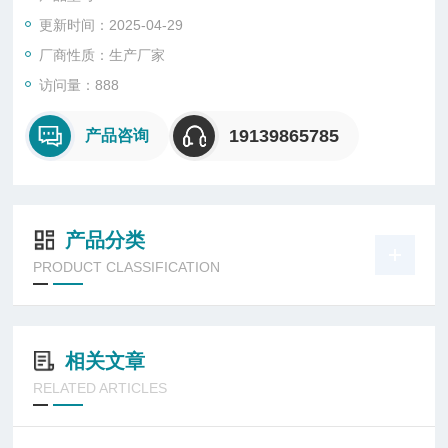
101023-00压力传感器
更新时间：2025-04-29
101055-00输入滤波器
101681-0024V开关电源
厂商性质：生产厂家
102496-00显示屏
访问量：888
102701-00膜托
102055-00流量传感器
19139865785
产品咨询
4320-PK滤膜（25片/盒）
4800-PKO型圈
产品分类
PRODUCT CLASSIFICATION
相关文章
RELATED ARTICLES