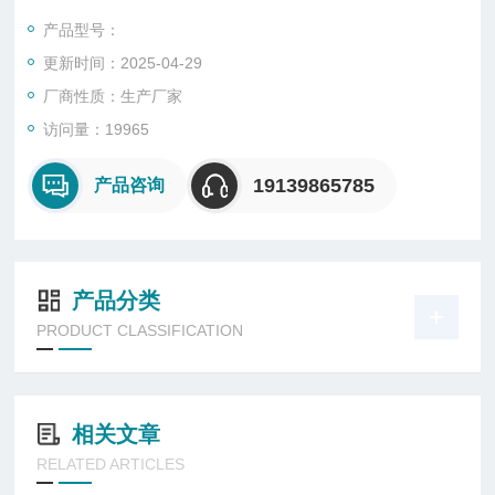
喷射器集成26010021
产品型号：
小孔集成26010022-G
更新时间：2025-04-29
玻璃小孔26004064
继电器45020009
厂商性质：生产厂家
继电器45020011
访问量：19965
阀组45500008
三通阀45500019
19139865785
产品咨询
加热器集成53010036
加热棒53010067
测温电阻53040007
产品分类
PRODUCT CLASSIFICATION
相关文章
RELATED ARTICLES