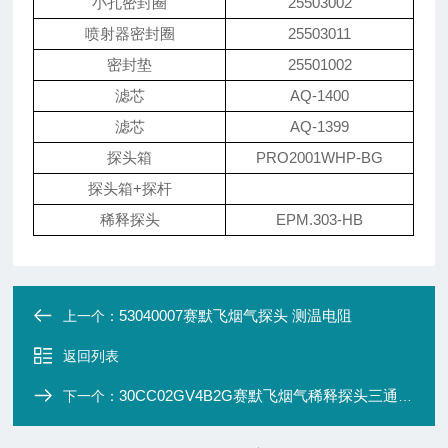
小孔密封圈
25503002
喷射器密封圈
25503011
密封垫
25501002
滤芯
AQ-1400
滤芯
AQ-1399
探头箱
PRO2001WHP-BG
探头箱+探杆
稀释探头
EPM.303-HB
53040007赛默飞烟气探头 测温电阻
上一个：
返回列表
30CC02GV4B2G赛默飞烟气稀释探头三通阀45500019
下一个：